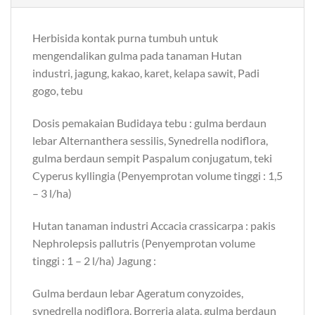
Herbisida kontak purna tumbuh untuk
mengendalikan gulma pada tanaman Hutan
industri, jagung, kakao, karet, kelapa sawit, Padi
gogo, tebu
Dosis pemakaian Budidaya tebu : gulma berdaun
lebar Alternanthera sessilis, Synedrella nodiflora,
gulma berdaun sempit Paspalum conjugatum, teki
Cyperus kyllingia (Penyemprotan volume tinggi : 1,5
– 3 l/ha)
Hutan tanaman industri Accacia crassicarpa : pakis
Nephrolepsis pallutris (Penyemprotan volume
tinggi : 1 – 2 l/ha) Jagung :
Gulma berdaun lebar Ageratum conyzoides,
synedrella nodiflora, Borreria alata, gulma berdaun