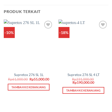
PRODUK TERKAIT
-10%
-18%
Add to
Add to
wishlist
wishlist
Supretox 276 SL 1L
Supretox 276 SL 4 LT
Harga
Harga
Rp
61,000.00
Rp
55,000.00
Rp
231,000.00
aslinya
saat
Harga
Harga
Rp
190,000.00
adalah:
ini
aslinya
saat
TAMBAH KE KERANJANG
Rp61,000.00.
adalah:
adalah:
ini
TAMBAH KE KERANJANG
Rp55,000.00.
Rp231,000.00.
adalah:
Rp190,000.