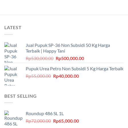
LATEST
Jual Pupuk SP-36 Non Subsidi 50 Kg Harga
Terbaik | Happy Tani
Harga
Harga
Rp
530,000.00
Rp
500,000.00
aslinya
saat
Pupuk Urea Petro Non Subsidi 5 Kg Harga Terbaik
adalah:
ini
Harga
Harga
Rp
55,000.00
Rp
Rp530,000.00.
40,000.00
adalah:
aslinya
saat
Rp500,000.00.
adalah:
ini
Rp55,000.00.
adalah:
BEST SELLING
Rp40,000.00.
Roundup 486 SL 1L
Harga
Harga
Rp
72,000.00
Rp
65,000.00
aslinya
saat