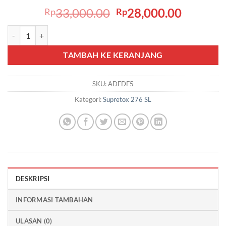
Harga
Harga
33,000.00
28,000.00
Rp
Rp
aslinya
saat
Kuantitas Supretox 276 SL 500ml
adalah:
ini
Rp33,000.00.
adalah:
TAMBAH KE KERANJANG
Rp28,00
SKU:
ADFDF5
Kategori:
Supretox 276 SL
DESKRIPSI
INFORMASI TAMBAHAN
ULASAN (0)