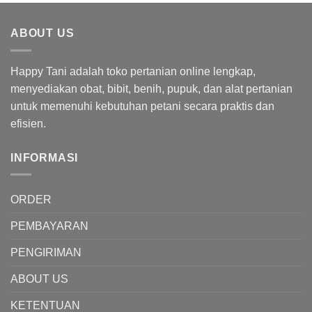
Rp103,000.00.
adalah:
Rp92,000.00.
ABOUT US
Happy Tani adalah toko pertanian online lengkap,
menyediakan obat, bibit, benih, pupuk, dan alat pertanian
untuk memenuhi kebutuhan petani secara praktis dan
efisien.
INFORMASI
ORDER
PEMBAYARAN
PENGIRIMAN
ABOUT US
KETENTUAN