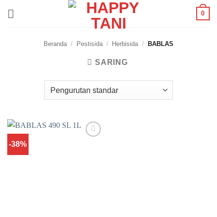
Skip
0
to
content
Beranda
/
Pestisida
/
Herbisida
/
BABLAS
SARING
-38%
Add to
wishlist