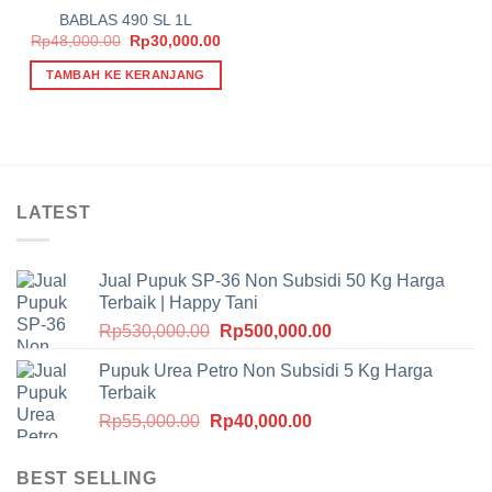
BABLAS 490 SL 1L
Harga
Harga
Rp
48,000.00
Rp
30,000.00
aslinya
saat
adalah:
ini
TAMBAH KE KERANJANG
Rp48,000.00.
adalah:
Rp30,000.00.
LATEST
Jual Pupuk SP-36 Non Subsidi 50 Kg Harga
Terbaik | Happy Tani
Harga
Harga
Rp
530,000.00
Rp
500,000.00
aslinya
saat
Pupuk Urea Petro Non Subsidi 5 Kg Harga
adalah:
ini
Terbaik
Rp530,000.00.
adalah:
Harga
Harga
Rp
55,000.00
Rp
40,000.00
Rp500,000.00.
aslinya
saat
adalah:
ini
BEST SELLING
Rp55,000.00.
adalah: