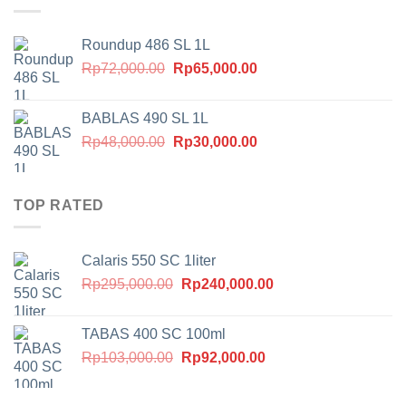
Rp40,000.00.
Roundup 486 SL 1L
Harga
Harga
Rp
72,000.00
Rp
65,000.00
aslinya
saat
adalah:
ini
BABLAS 490 SL 1L
Rp72,000.00.
adalah:
Harga
Harga
Rp
48,000.00
Rp
30,000.00
Rp65,000.00.
aslinya
saat
adalah:
ini
Rp48,000.00.
adalah:
TOP RATED
Rp30,000.00.
Calaris 550 SC 1liter
Harga
Harga
Rp
295,000.00
Rp
240,000.00
aslinya
saat
adalah:
ini
TABAS 400 SC 100ml
Rp295,000.00.
adalah:
Harga
Harga
Rp
103,000.00
Rp
92,000.00
Rp240,000.00.
aslinya
saat
adalah:
ini