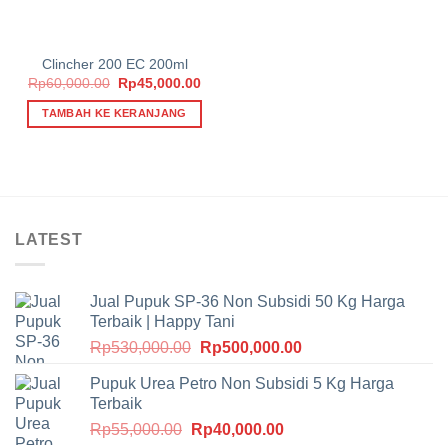
Clincher 200 EC 200ml
Harga
Harga
Rp
60,000.00
Rp
45,000.00
aslinya
saat
adalah:
ini
TAMBAH KE KERANJANG
Rp60,000.00.
adalah:
Rp45,000.00.
LATEST
Jual Pupuk SP-36 Non Subsidi 50 Kg Harga
Terbaik | Happy Tani
Harga
Harga
Rp
530,000.00
Rp
500,000.00
aslinya
saat
Pupuk Urea Petro Non Subsidi 5 Kg Harga
adalah:
ini
Terbaik
Rp530,000.00.
adalah:
Harga
Harga
Rp
55,000.00
Rp
40,000.00
Rp500,000.00.