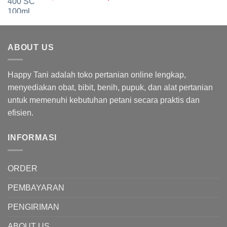
aslinya
saat
adalah:
ini
Rp103,000.00.
adalah:
Rp92,000.00.
ABOUT US
Happy Tani adalah toko pertanian online lengkap,
menyediakan obat, bibit, benih, pupuk, dan alat pertanian
untuk memenuhi kebutuhan petani secara praktis dan
efisien.
INFORMASI
ORDER
PEMBAYARAN
PENGIRIMAN
ABOUT US