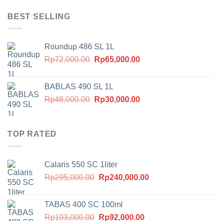
aslinya
saat
adalah:
ini
BEST SELLING
Rp55,000.00.
adalah:
Rp40,000.00.
Roundup 486 SL 1L
Harga
Harga
Rp
72,000.00
Rp
65,000.00
aslinya
saat
adalah:
ini
BABLAS 490 SL 1L
Rp72,000.00.
adalah:
Harga
Harga
Rp
48,000.00
Rp
30,000.00
Rp65,000.00.
aslinya
saat
adalah:
ini
Rp48,000.00.
adalah:
TOP RATED
Rp30,000.00.
Calaris 550 SC 1liter
Harga
Harga
Rp
295,000.00
Rp
240,000.00
aslinya
saat
adalah:
ini
TABAS 400 SC 100ml
Rp295,000.00.
adalah:
Harga
Harga
Rp
103,000.00
Rp
92,000.00
Rp240,000.00.