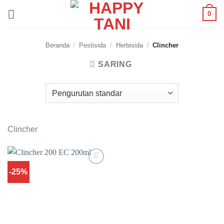
Skip
0
to
content
Beranda
/
Pestisida
/
Herbisida
/
Clincher
SARING
Clincher
-25%
Add to
wishlist