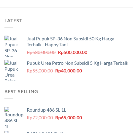
LATEST
Jual Pupuk SP-36 Non Subsidi 50 Kg Harga
Terbaik | Happy Tani
Harga
Harga
Rp
530,000.00
Rp
500,000.00
aslinya
saat
Pupuk Urea Petro Non Subsidi 5 Kg Harga Terbaik
adalah:
ini
Harga
Harga
Rp
55,000.00
Rp
Rp530,000.00.
40,000.00
adalah:
aslinya
saat
Rp500,000.00.
adalah:
ini
Rp55,000.00.
adalah:
BEST SELLING
Rp40,000.00.
Roundup 486 SL 1L
Harga
Harga
Rp
72,000.00
Rp
65,000.00
aslinya
saat
adalah:
ini