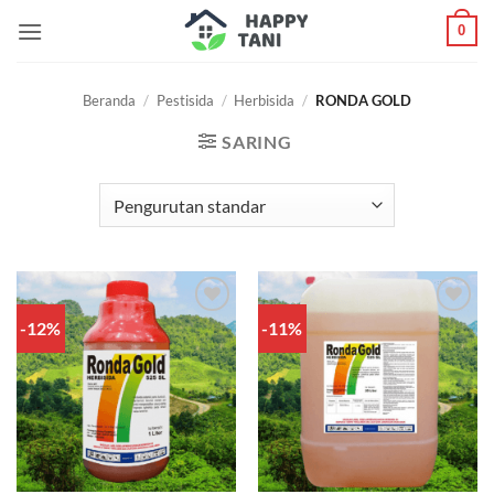
Skip
0
to
content
Beranda
/
Pestisida
/
Herbisida
/
RONDA GOLD
SARING
-12%
-11%
Add to
Add to
wishlist
wishlist