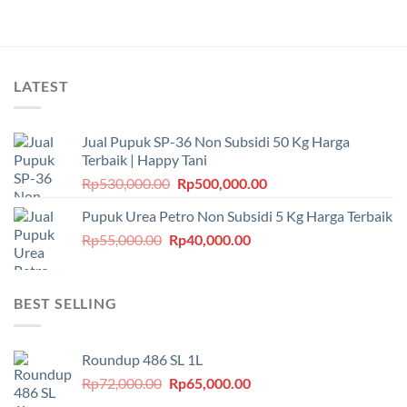
LATEST
Jual Pupuk SP-36 Non Subsidi 50 Kg Harga
Terbaik | Happy Tani
Harga
Harga
Rp
530,000.00
Rp
500,000.00
aslinya
saat
Pupuk Urea Petro Non Subsidi 5 Kg Harga Terbaik
adalah:
ini
Harga
Harga
Rp
55,000.00
Rp
Rp530,000.00.
40,000.00
adalah:
aslinya
saat
Rp500,000.00.
adalah:
ini
Rp55,000.00.
adalah:
BEST SELLING
Rp40,000.00.
Roundup 486 SL 1L
Harga
Harga
Rp
72,000.00
Rp
65,000.00
aslinya
saat