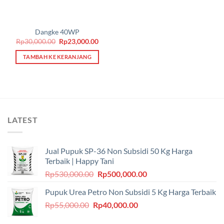
Dangke 40WP
Harga
Harga
Rp
30,000.00
Rp
23,000.00
aslinya
saat
adalah:
ini
TAMBAH KE KERANJANG
Rp30,000.00.
adalah:
Rp23,000.00.
LATEST
Jual Pupuk SP-36 Non Subsidi 50 Kg Harga
Terbaik | Happy Tani
Harga
Harga
Rp
530,000.00
Rp
500,000.00
aslinya
saat
Pupuk Urea Petro Non Subsidi 5 Kg Harga Terbaik
adalah:
ini
Harga
Harga
Rp
55,000.00
Rp
Rp530,000.00.
40,000.00
adalah:
aslinya
saat
Rp500,000.00.