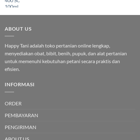
aslinya
saat
adalah:
ini
Rp103,000.00.
adalah:
Rp92,000.00.
ABOUT US
Happy Tani adalah toko pertanian online lengkap,
menyediakan obat, bibit, benih, pupuk, dan alat pertanian
untuk memenuhi kebutuhan petani secara praktis dan
efisien.
INFORMASI
ORDER
PEMBAYARAN
PENGIRIMAN
ABOUT US