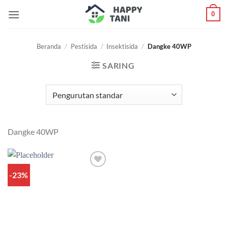
Skip
0
to
content
Beranda
/
Pestisida
/
Insektisida
/
Dangke 40WP
SARING
Dangke 40WP
-23%
Add to
wishlist