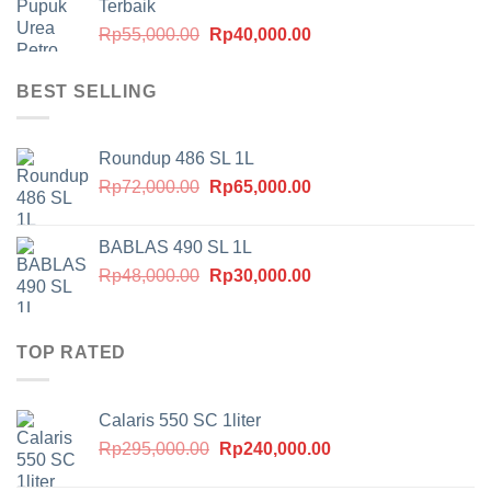
Terbaik
Rp530,000.00.
adalah:
Harga
Harga
Rp
55,000.00
Rp
40,000.00
Rp500,000.00.
aslinya
saat
adalah:
ini
BEST SELLING
Rp55,000.00.
adalah:
Rp40,000.00.
Roundup 486 SL 1L
Harga
Harga
Rp
72,000.00
Rp
65,000.00
aslinya
saat
adalah:
ini
BABLAS 490 SL 1L
Rp72,000.00.
adalah:
Harga
Harga
Rp
48,000.00
Rp
30,000.00
Rp65,000.00.
aslinya
saat
adalah:
ini
Rp48,000.00.
adalah:
TOP RATED
Rp30,000.00.
Calaris 550 SC 1liter
Harga
Harga
Rp
295,000.00
Rp
240,000.00
aslinya
saat