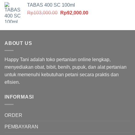
adalah:
ini
TABAS 400 SC 100ml
Rp295,000.00.
adalah:
Harga
Harga
Rp
103,000.00
Rp
92,000.00
Rp240,000.00.
aslinya
saat
adalah:
ini
Rp103,000.00.
adalah:
Rp92,000.00.
ABOUT US
Happy Tani adalah toko pertanian online lengkap,
menyediakan obat, bibit, benih, pupuk, dan alat pertanian
untuk memenuhi kebutuhan petani secara praktis dan
efisien.
INFORMASI
ORDER
PEMBAYARAN