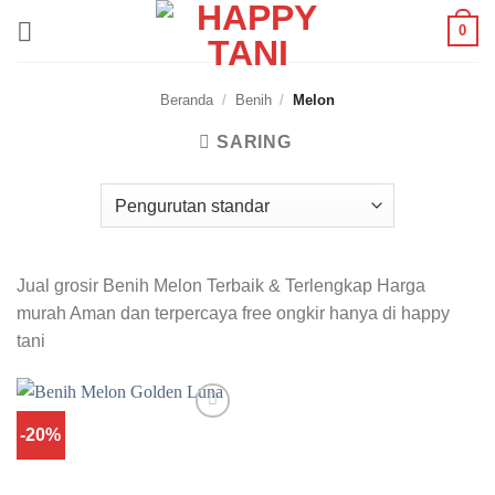
Skip
0
to
content
Beranda
/
Benih
/
Melon
SARING
Jual grosir Benih Melon Terbaik & Terlengkap Harga
murah Aman dan terpercaya free ongkir hanya di happy
tani
-20%
Add to
wishlist