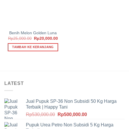
Benih Melon Golden Luna
Harga
Harga
Rp
25,000.00
Rp
20,000.00
aslinya
saat
adalah:
ini
TAMBAH KE KERANJANG
Rp25,000.00.
adalah:
Rp20,000.00.
LATEST
Jual Pupuk SP-36 Non Subsidi 50 Kg Harga
Terbaik | Happy Tani
Harga
Harga
Rp
530,000.00
Rp
500,000.00
aslinya
saat
Pupuk Urea Petro Non Subsidi 5 Kg Harga
adalah:
ini