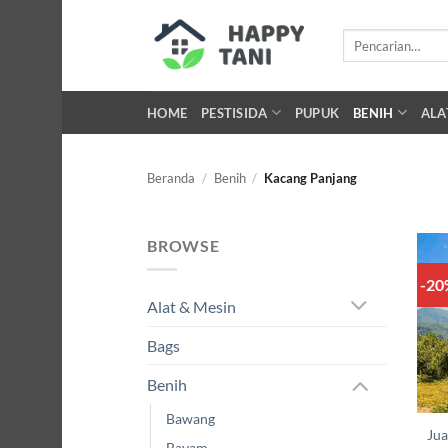
Skip
to
Pencarian
untuk:
content
HOME
PESTISIDA
PUPUK
BENIH
ALA
Beranda
/
Benih
/
Kacang Panjang
BROWSE
-2
Alat & Mesin
Bags
Benih
Bawang
Jua
Bayam