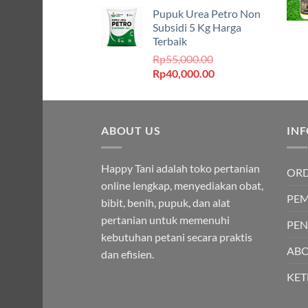
aslinya
saat
Pupuk Urea Petro Non
adalah:
ini
Subsidi 5 Kg Harga
Rp530,000.00.
adalah:
Terbaik
Rp500,000.00.
Rp
55,000.00
Harga
Harga
Rp
40,000.00
aslinya
saat
adalah:
ini
Rp55,000.00.
adalah:
ABOUT US
Rp40,000.00.
IN
Happy Tani adalah toko pertanian
OR
online lengkap, menyediakan obat,
PE
bibit, benih, pupuk, dan alat
pertanian untuk memenuhi
PEN
kebutuhan petani secara praktis
ABO
dan efisien.
KE