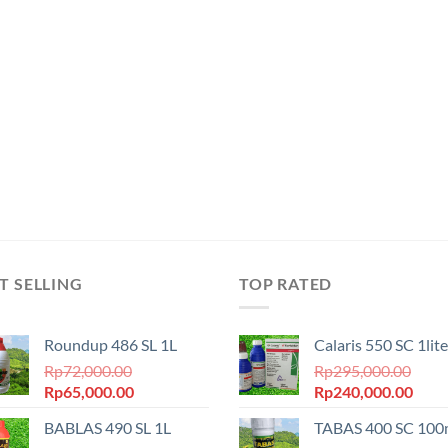
T SELLING
TOP RATED
Roundup 486 SL 1L
Calaris 550 SC 1lite
Rp
72,000.00
Rp
295,000.00
Harga
Harga
Harga
Harg
Rp
65,000.00
Rp
240,000.00
aslinya
saat
aslinya
saat
BABLAS 490 SL 1L
TABAS 400 SC 100
adalah:
ini
adalah:
ini