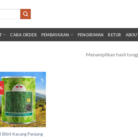
T
CARA ORDER
PEMBAYARAN
PENGIRIMAN
RETUR
ABOU
Menampilkan hasil tung
0%
Add to
wishlist
l Bibit Kacang Panjang