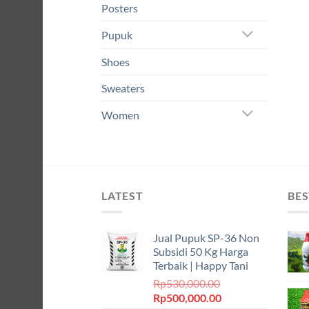
Posters
Pupuk
Shoes
Sweaters
Women
LATEST
BES
Jual Pupuk SP-36 Non
Subsidi 50 Kg Harga
Terbaik | Happy Tani
Rp
530,000.00
Harga
Harga
Rp
500,000.00