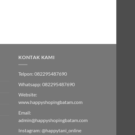
h:
0,000.00.
:
000.00.
KONTAK KAMI
Telpon: 082295487690
Whatsapp: 082295487690
Website:
www.happyshopingbatam.com
Email:
admin@happyshopingbatam.com
Instagram: @happytani_online