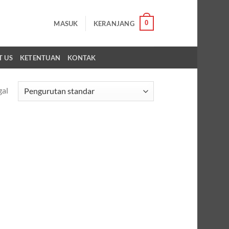
0
MASUK
KERANJANG
T US
KETENTUAN
KONTAK
gal