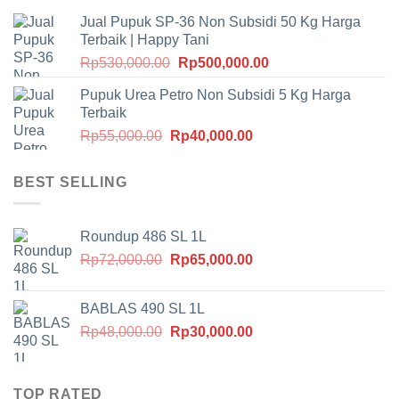
Jual Pupuk SP-36 Non Subsidi 50 Kg Harga
Terbaik | Happy Tani
Harga
Harga
Rp
530,000.00
Rp
500,000.00
aslinya
saat
Pupuk Urea Petro Non Subsidi 5 Kg Harga
adalah:
ini
Terbaik
Rp530,000.00.
adalah:
Harga
Harga
Rp
55,000.00
Rp
40,000.00
Rp500,000.00.
aslinya
saat
adalah:
ini
BEST SELLING
Rp55,000.00.
adalah:
Rp40,000.00.
Roundup 486 SL 1L
Harga
Harga
Rp
72,000.00
Rp
65,000.00
aslinya
saat
adalah:
ini
BABLAS 490 SL 1L
Rp72,000.00.
adalah:
Harga
Harga
Rp
48,000.00
Rp
30,000.00
Rp65,000.00.
aslinya
saat
adalah:
ini
Rp48,000.00.
adalah:
TOP RATED