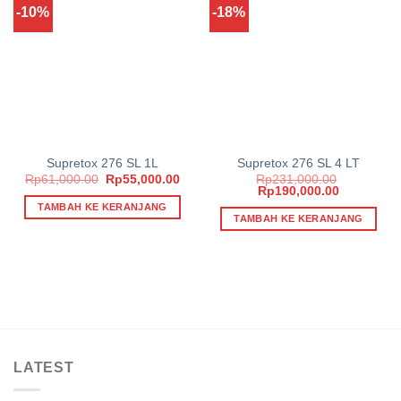
-10%
-18%
Add to
Add to
wishlist
wishlist
Supretox 276 SL 1L
Supretox 276 SL 4 LT
Harga
Harga
Rp
61,000.00
Rp
55,000.00
Rp
231,000.00
aslinya
saat
Harga
Harga
Rp
190,000.00
adalah:
ini
aslinya
saat
TAMBAH KE KERANJANG
Rp61,000.00.
adalah:
adalah:
ini
TAMBAH KE KERANJANG
Rp55,000.00.
Rp231,000.00.
adalah:
Rp190,000
LATEST