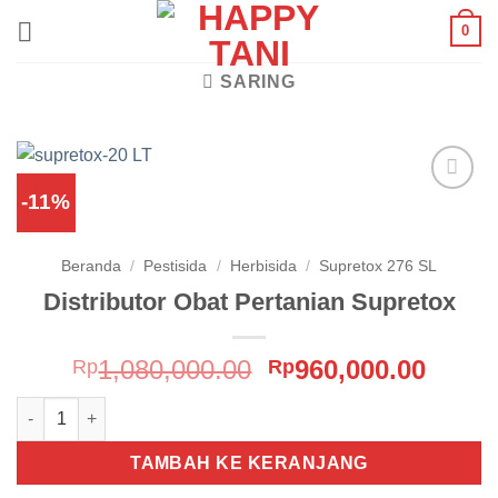
Skip
0
to
content
SARING
-11%
Add to
wishlist
Beranda
/
Pestisida
/
Herbisida
/
Supretox 276 SL
Distributor Obat Pertanian Supretox
Harga
Harg
1,080,000.00
960,000.00
Rp
Rp
aslinya
saat
Kuantitas Distributor Obat Pertanian Supretox
adalah:
ini
Rp1,080,000.00.
adala
TAMBAH KE KERANJANG
Rp960