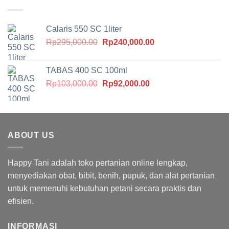
Rp30,000.00.
Calaris 550 SC 1liter
Harga
Harga
Rp
295,000.00
Rp
240,000.00
aslinya
saat
adalah:
ini
TABAS 400 SC 100ml
Rp295,000.00.
adalah:
Harga
Harga
Rp
103,000.00
Rp
92,000.00
Rp240,000.00.
aslinya
saat
adalah:
ini
Rp103,000.00.
adalah:
Rp92,000.00.
ABOUT US
Happy Tani adalah toko pertanian online lengkap,
menyediakan obat, bibit, benih, pupuk, dan alat pertanian
untuk memenuhi kebutuhan petani secara praktis dan
efisien.
INFORMASI