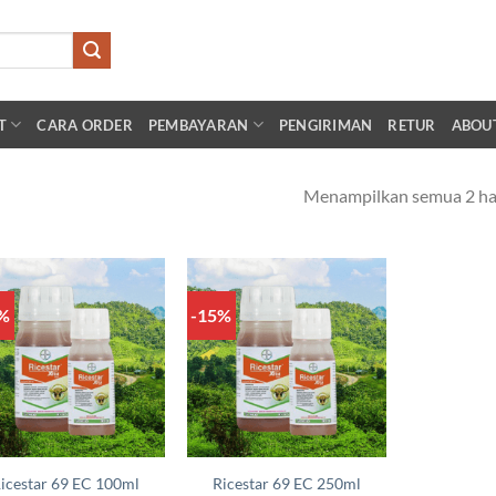
T
CARA ORDER
PEMBAYARAN
PENGIRIMAN
RETUR
ABOU
Menampilkan semua 2 ha
7%
-15%
Add to
Add to
wishlist
wishlist
icestar 69 EC 100ml
Ricestar 69 EC 250ml