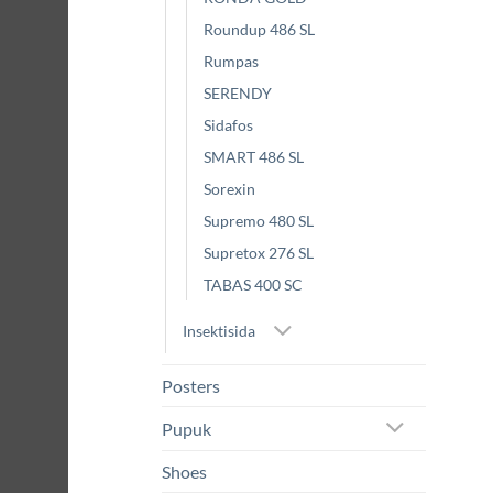
Roundup 486 SL
Rumpas
SERENDY
Sidafos
SMART 486 SL
Sorexin
Supremo 480 SL
Supretox 276 SL
TABAS 400 SC
Insektisida
Posters
Pupuk
Shoes