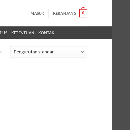
0
MASUK
KERANJANG
T US
KETENTUAN
KONTAK
sil