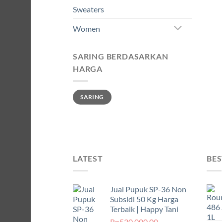
Sweaters
Women
SARING BERDASARKAN
HARGA
Harga
Harga
SARING
terendah
tertinggi
LATEST
BES
Jual Pupuk SP-36 Non
Subsidi 50 Kg Harga
Terbaik | Happy Tani
Rp
530,000.00