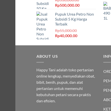
Harga
Harga
Rp
500,000.00
aslinya
saat
Pupuk Urea Petro Non
adalah:
ini
Subsidi 5 Kg Harga
Rp530,000.00.
adalah:
Terbaik
Rp500,000.00.
Rp
55,000.00
Harga
Harga
Rp
40,000.00
aslinya
saat
adalah:
ini
Rp55,000.00.
adalah:
ABOUT US
Rp40,000.00.
IN
Happy Tani adalah toko pertanian
OR
online lengkap, menyediakan obat,
PE
bibit, benih, pupuk, dan alat
pertanian untuk memenuhi
PEN
kebutuhan petani secara praktis
ABO
dan efisien.
KE