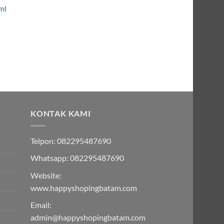
ml
h:
0,000.00.
:
000.00.
KONTAK KAMI
Telpon: 082295487690
Whatsapp: 082295487690
Website:
www.happyshopingbatam.com
Email:
admin@happyshopingbatam.com