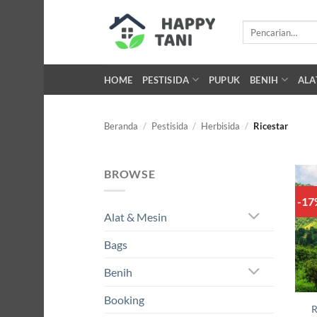
Skip
to
Pencarian
untuk:
content
HOME
PESTISIDA
PUPUK
BENIH
ALA
Beranda
/
Pestisida
/
Herbisida
/
Ricestar
BROWSE
-1
Alat & Mesin
Bags
Benih
Booking
R