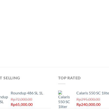
T SELLING
TOP RATED
Roundup 486 SL 1L
Calaris 550 SC 1lite
Rp
72,000.00
Rp
295,000.00
Harga
Harga
Harga
Harg
Rp
65,000.00
Rp
240,000.00