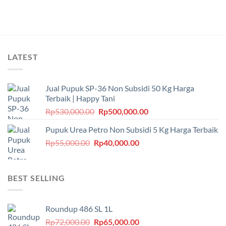
Rp230,000.00.
LATEST
Jual Pupuk SP-36 Non Subsidi 50 Kg Harga
Terbaik | Happy Tani
Harga
Harga
Rp
530,000.00
Rp
500,000.00
aslinya
saat
Pupuk Urea Petro Non Subsidi 5 Kg Harga Terbaik
adalah:
ini
Harga
Harga
Rp
55,000.00
Rp
Rp530,000.00.
40,000.00
adalah:
aslinya
saat
Rp500,000.00.
adalah:
ini
Rp55,000.00.
adalah:
BEST SELLING
Rp40,000.00.
Roundup 486 SL 1L
Harga
Harga
Rp
72,000.00
Rp
65,000.00