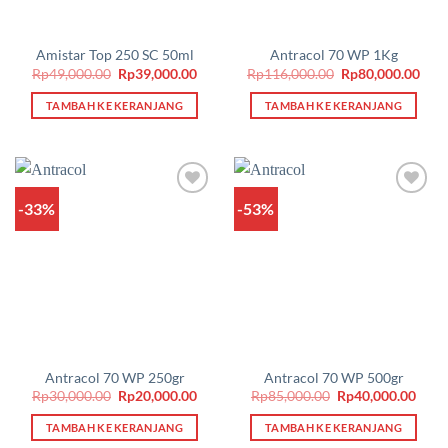
Amistar Top 250 SC 50ml
Antracol 70 WP 1Kg
Harga
Harga
Harga
Har
Rp
49,000.00
Rp
39,000.00
Rp
116,000.00
Rp
80,000.00
aslinya
saat
aslinya
saat
adalah:
ini
adalah:
ini
TAMBAH KE KERANJANG
TAMBAH KE KERANJANG
Rp49,000.00.
adalah:
Rp116,000.00.
adal
Rp39,000.00.
Rp80
-33%
-53%
Add to
Add to
wishlist
wishlist
Antracol 70 WP 250gr
Antracol 70 WP 500gr
Harga
Harga
Harga
Harg
Rp
30,000.00
Rp
20,000.00
Rp
85,000.00
Rp
40,000.00
aslinya
saat
aslinya
saat
adalah:
ini
adalah:
ini
TAMBAH KE KERANJANG
TAMBAH KE KERANJANG
Rp30,000.00.
adalah:
Rp85,000.00.
adala
Rp20,000.00.
Rp40