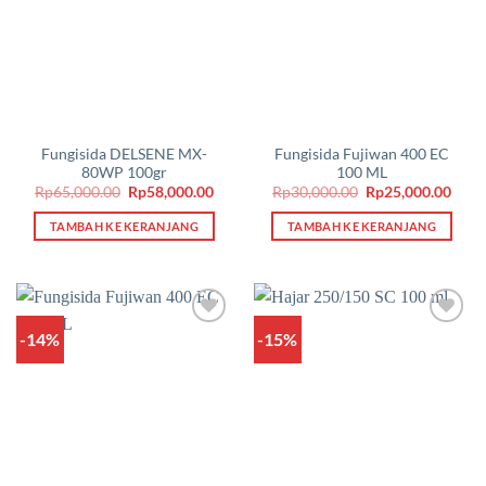
Fungisida DELSENE MX-
Fungisida Fujiwan 400 EC
80WP 100gr
100 ML
Harga
Harga
Harga
Harg
Rp
65,000.00
Rp
58,000.00
Rp
30,000.00
Rp
25,000.00
aslinya
saat
aslinya
saat
adalah:
ini
adalah:
ini
TAMBAH KE KERANJANG
TAMBAH KE KERANJANG
Rp65,000.00.
adalah:
Rp30,000.00.
adala
Rp58,000.00.
Rp25
-14%
-15%
Add to
Add to
wishlist
wishlist