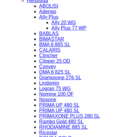
Herbisida
ABOLISI
Adengo
Ally Plus
Ally 20 WG
Ally Plus 77 WP
BABLAS
BIMASTAR
BMA 8 865 SL
CALARIS
Clincher
Clipper 25 OD
Convey
DMA 6 825 SL
Gramoxone 276 SL
Lindomin
Logran 75 WG
Nomine 100 OF
Noxone
PRIMA UP 480 SL
PRIMA UP 480 SL
PRIMAXONE PLUS 280 SL
Rambo Gold 480 SL
RHODIAMINE 865 SL
Ricestar