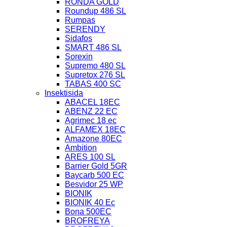
RONDA GOLD
Roundup 486 SL
Rumpas
SERENDY
Sidafos
SMART 486 SL
Sorexin
Supremo 480 SL
Supretox 276 SL
TABAS 400 SC
Insektisida
ABACEL 18EC
ABENZ 22 EC
Agrimec 18 ec
ALFAMEX 18EC
Amazone 80EC
Ambition
ARES 100 SL
Barrier Gold 5GR
Baycarb 500 EC
Besvidor 25 WP
BIONIK
BIONIK 40 Ec
Bona 500EC
BROFREYA