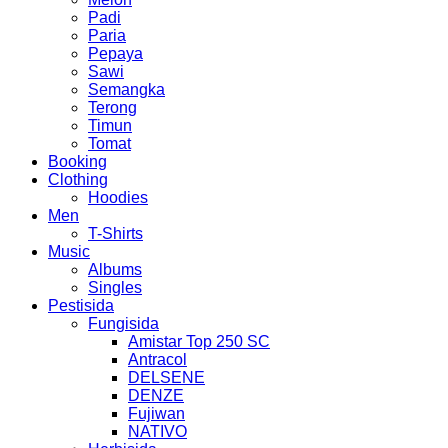
Padi
Paria
Pepaya
Sawi
Semangka
Terong
Timun
Tomat
Booking
Clothing
Hoodies
Men
T-Shirts
Music
Albums
Singles
Pestisida
Fungisida
Amistar Top 250 SC
Antracol
DELSENE
DENZE
Fujiwan
NATIVO