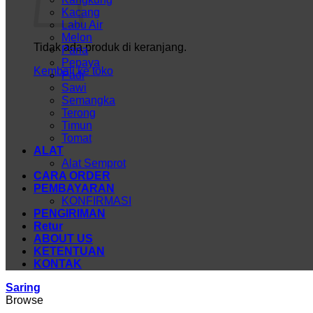
Kacang
Labu Air
Melon
Tidak ada produk di keranjang.
Paria
Pepaya
Kembali ke toko
Padi
Sawi
Semangka
Terong
Timun
Tomat
ALAT
Alat Semprot
CARA ORDER
PEMBAYARAN
KONFIRMASI
PENGIRIMAN
Retur
ABOUT US
KETENTUAN
KONTAK
Saring
Browse