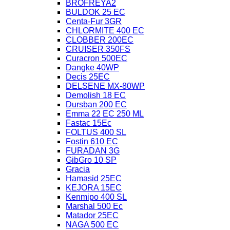
BROFREYA2
BULDOK 25 EC
Centa-Fur 3GR
CHLORMITE 400 EC
CLOBBER 200EC
CRUISER 350FS
Curacron 500EC
Dangke 40WP
Decis 25EC
DELSENE MX-80WP
Demolish 18 EC
Dursban 200 EC
Emma 22 EC 250 ML
Fastac 15Ec
FOLTUS 400 SL
Fostin 610 EC
FURADAN 3G
GibGro 10 SP
Gracia
Hamasid 25EC
KEJORA 15EC
Kenmipo 400 SL
Marshal 500 Ec
Matador 25EC
NAGA 500 EC