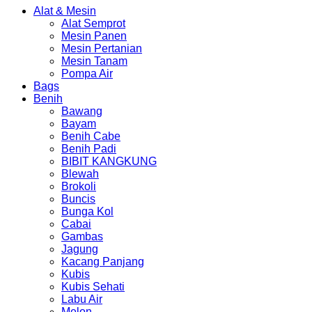
Alat & Mesin
Alat Semprot
Mesin Panen
Mesin Pertanian
Mesin Tanam
Pompa Air
Bags
Benih
Bawang
Bayam
Benih Cabe
Benih Padi
BIBIT KANGKUNG
Blewah
Brokoli
Buncis
Bunga Kol
Cabai
Gambas
Jagung
Kacang Panjang
Kubis
Kubis Sehati
Labu Air
Melon