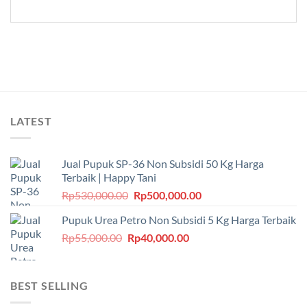
LATEST
Jual Pupuk SP-36 Non Subsidi 50 Kg Harga
Terbaik | Happy Tani
Harga
Harga
Rp
530,000.00
Rp
500,000.00
aslinya
saat
Pupuk Urea Petro Non Subsidi 5 Kg Harga Terbaik
adalah:
ini
Harga
Harga
Rp
55,000.00
Rp
Rp530,000.00.
40,000.00
adalah:
aslinya
saat
Rp500,000.00.
adalah:
ini
Rp55,000.00.
adalah:
BEST SELLING
Rp40,000.00.