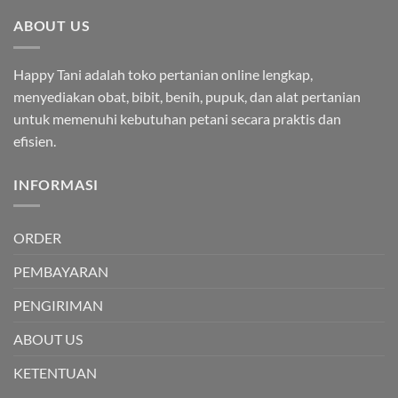
Rp92,000.00.
ABOUT US
Happy Tani adalah toko pertanian online lengkap,
menyediakan obat, bibit, benih, pupuk, dan alat pertanian
untuk memenuhi kebutuhan petani secara praktis dan
efisien.
INFORMASI
ORDER
PEMBAYARAN
PENGIRIMAN
ABOUT US
KETENTUAN