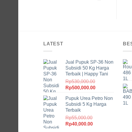
LATEST
BE
Jual Pupuk SP-36 Non
Subsidi 50 Kg Harga
Terbaik | Happy Tani
Rp
530,000.00
Harga
Harga
Rp
500,000.00
aslinya
saat
Pupuk Urea Petro Non
adalah:
ini
Subsidi 5 Kg Harga
Rp530,000.00.
adalah:
Terbaik
Rp500,000.00.
Rp
55,000.00
Harga
Harga
Rp
40,000.00
aslinya
saat