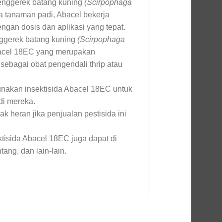
penggerek batang kuning
(Scirpophaga
 tanaman padi, Abacel bekerja
engan dosis dan aplikasi yang tepat.
nggerek batang kuning
(Scirpophaga
cel 18EC yang merupakan
 sebagai obat pengendali thrip atau
unakan insektisida Abacel 18EC untuk
i mereka.
k heran jika penjualan pestisida ini
tisida Abacel 18EC juga dapat di
ang, dan lain-lain.