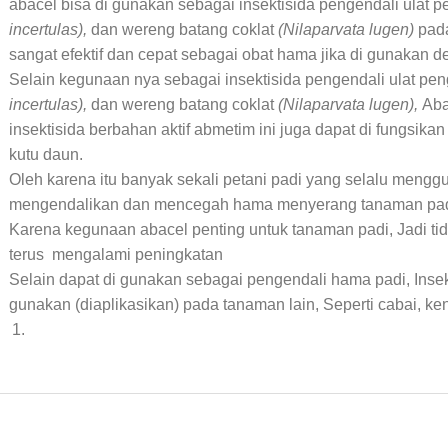
abacel bisa di gunakan sebagai insektisida pengendali ulat 
incertulas),
dan wereng batang coklat
(Nilaparvata lugen)
pada
sangat efektif dan cepat sebagai obat hama jika di gunakan d
Selain kegunaan nya sebagai insektisida pengendali ulat pe
incertulas),
dan wereng batang coklat
(Nilaparvata lugen),
Aba
insektisida berbahan aktif abmetim ini juga dapat di fungsikan
kutu daun.
Oleh karena itu banyak sekali petani padi yang selalu mengg
mengendalikan dan mencegah hama menyerang tanaman pad
Karena kegunaan abacel penting untuk tanaman padi, Jadi tida
terus mengalami peningkatan
Selain dapat di gunakan sebagai pengendali hama padi, Insek
gunakan (diaplikasikan) pada tanaman lain, Seperti cabai, kent