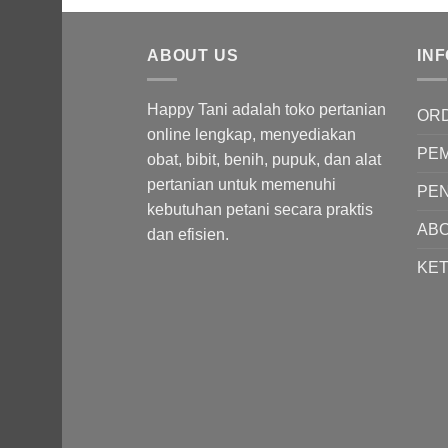
adalah:
ini
Rp55,000.00.
adalah:
ABOUT US
Rp40,000.00.
IN
Happy Tani adalah toko pertanian
OR
online lengkap, menyediakan
PE
obat, bibit, benih, pupuk, dan alat
pertanian untuk memenuhi
PEN
kebutuhan petani secara praktis
AB
dan efisien.
KE