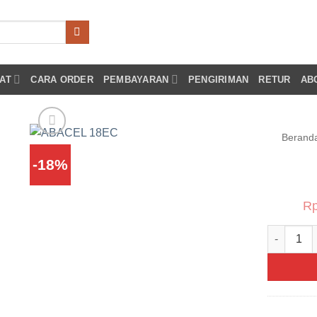
AT
CARA ORDER
PEMBAYARAN
PENGIRIMAN
RETUR
AB
Berand
-18%
Add to
wishlist
R
Kuantita