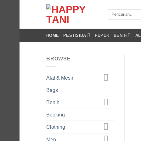
Skip
to
Pencarian
untuk:
content
HOME
PESTISIDA
PUPUK
BENIH
AL
BROWSE
Alat & Mesin
Bags
Benih
Booking
Clothing
Men