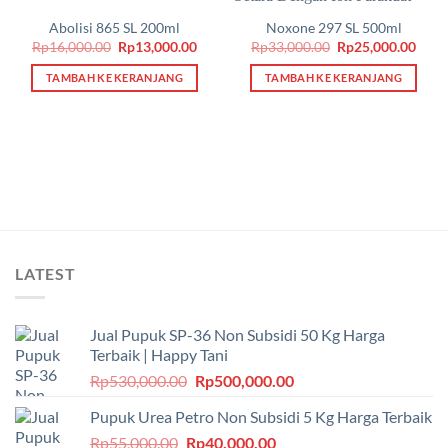
Abolisi 865 SL 200ml
Noxone 297 SL 500ml
Harga
Harga
Harga
Harg
Rp
16,000.00
Rp
13,000.00
Rp
33,000.00
Rp
25,000.00
aslinya
saat
aslinya
saat
adalah:
ini
adalah:
ini
TAMBAH KE KERANJANG
TAMBAH KE KERANJANG
Rp16,000.00.
adalah:
Rp33,000.00.
adala
Rp13,000.00.
Rp25
LATEST
Jual Pupuk SP-36 Non Subsidi 50 Kg Harga
Terbaik | Happy Tani
Harga
Harga
Rp
530,000.00
Rp
500,000.00
aslinya
saat
Pupuk Urea Petro Non Subsidi 5 Kg Harga Terbaik
adalah:
ini
Harga
Harga
Rp
55,000.00
Rp
Rp530,000.00.
40,000.00
adalah: