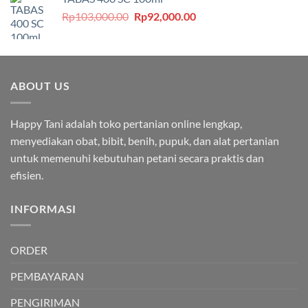
Rp295,000.00.
adalah:
Harga
Harga
Rp
103,000.00
Rp
92,000.00
Rp240,000.00.
aslinya
saat
adalah:
ini
Rp103,000.00.
adalah:
Rp92,000.00.
ABOUT US
Happy Tani adalah toko pertanian online lengkap,
menyediakan obat, bibit, benih, pupuk, dan alat pertanian
untuk memenuhi kebutuhan petani secara praktis dan
efisien.
INFORMASI
ORDER
PEMBAYARAN
PENGIRIMAN