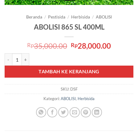
Beranda
/
Pestisida
/
Herbisida
/
ABOLISI
ABOLISI 865 SL 400ML
Harga
Harga
35,000.00
28,000.00
Rp
Rp
aslinya
saat
Kuantitas ABOLISI 865 SL 400ML
adalah:
ini
Rp35,000.00.
adalah:
TAMBAH KE KERANJANG
Rp28,00
SKU:
DSF
Kategori:
ABOLISI
,
Herbisida