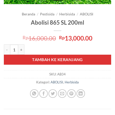
Beranda
/
Pestisida
/
Herbisida
/
ABOLISI
Abolisi 865 SL 200ml
Harga
Harga
16,000.00
13,000.00
Rp
Rp
aslinya
saat
Kuantitas Abolisi 865 SL 200ml
adalah:
ini
Rp16,000.00.
adalah:
TAMBAH KE KERANJANG
Rp13,00
SKU:
AB34
Kategori:
ABOLISI
,
Herbisida