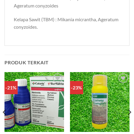
Ageratum conyzoides
Kelapa Sawit (TBM) : Mikania micrantha, Ageratum
conyzoides.
PRODUK TERKAIT
-21%
-23%
Add to
Add to
wishlist
wishlist