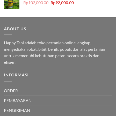
Harga
Harga
Rp
103,000.00
Rp
92,000.00
Rp240,000.00.
aslinya
saat
adalah:
ini
Rp103,000.00.
adalah:
Rp92,000.00.
ABOUT US
Happy Tani adalah toko pertanian online lengkap,
menyediakan obat, bibit, benih, pupuk, dan alat pertanian
untuk memenuhi kebutuhan petani secara praktis dan
efisien.
INFORMASI
ORDER
PEMBAYARAN
PENGIRIMAN