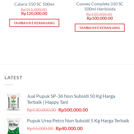
Convey Complete 310 SC
Calaris 550 SC 500ml
500ml Herbisida
ga
Rp
151,000.00
t
Harga
Harga
Rp
120,000.00
Rp
130,000.00
aslinya
saat
Harga
Harga
Rp
100,000.00
lah:
adalah:
ini
aslinya
saat
TAMBAH KE KERANJANG
0,000.00.
Rp151,000.00.
adalah:
adalah:
ini
TAMBAH KE KERANJANG
Rp120,000.00.
Rp130,000.00.
adalah:
Rp100,000.
LATEST
Jual Pupuk SP-36 Non Subsidi 50 Kg Harga
Terbaik | Happy Tani
Harga
Harga
Rp
530,000.00
Rp
500,000.00
aslinya
saat
Pupuk Urea Petro Non Subsidi 5 Kg Harga Terbaik
adalah:
ini
Harga
Harga
Rp
55,000.00
Rp
Rp530,000.00.
40,000.00
adalah: