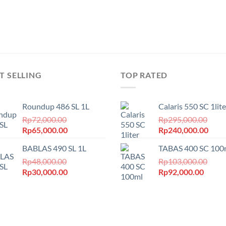
T SELLING
TOP RATED
Roundup 486 SL 1L
Calaris 550 SC 1lite
Rp
72,000.00
Rp
295,000.00
Harga
Harga
Harga
Harg
Rp
65,000.00
Rp
240,000.00
aslinya
saat
aslinya
saat
BABLAS 490 SL 1L
TABAS 400 SC 100
adalah:
ini
adalah:
ini
Rp72,000.00.
Rp
48,000.00
adalah:
Rp295,000.00.
Rp
103,000.00
adala
Harga
Harga
Harga
Harga
Rp
30,000.00
Rp65,000.00.
Rp
92,000.00
Rp24
aslinya
saat
aslinya
saat
adalah:
ini
adalah:
ini
Rp48,000.00.
adalah:
Rp103,000.00.
adalah
Rp30,000.00.
Rp92,