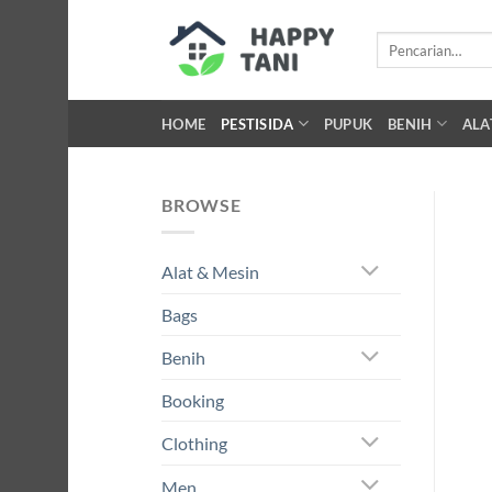
Skip
to
Pencarian
untuk:
content
HOME
PESTISIDA
PUPUK
BENIH
ALA
BROWSE
Alat & Mesin
Bags
Benih
Booking
Clothing
Men