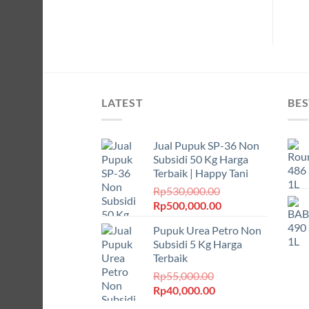
LATEST
BES
Jual Pupuk SP-36 Non
Subsidi 50 Kg Harga
Terbaik | Happy Tani
Rp
530,000.00
Harga
Harga
Rp
500,000.00
aslinya
saat
Pupuk Urea Petro Non
adalah:
ini
Subsidi 5 Kg Harga
Rp530,000.00.
adalah:
Terbaik
Rp500,000.00.
Rp
55,000.00
Harga
Harga
Rp
40,000.00
aslinya
saat