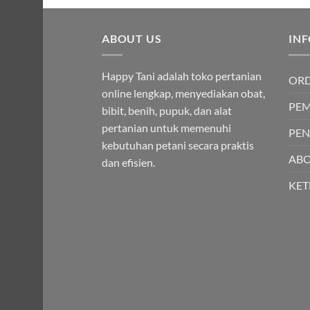
adalah:
ini
Rp55,000.00.
adalah:
ABOUT US
Rp40,000.00.
IN
Happy Tani adalah toko pertanian
OR
online lengkap, menyediakan obat,
PE
bibit, benih, pupuk, dan alat
pertanian untuk memenuhi
PEN
kebutuhan petani secara praktis
ABO
dan efisien.
KE