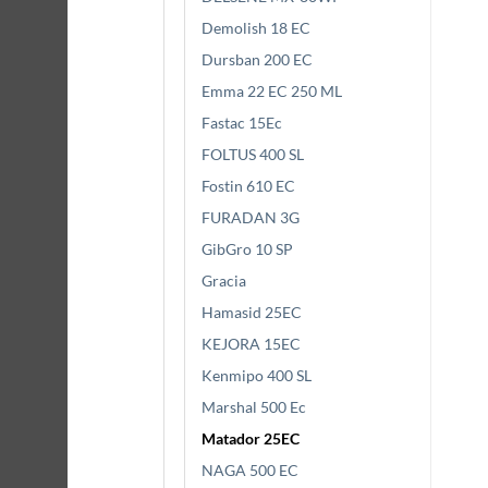
Demolish 18 EC
Dursban 200 EC
Emma 22 EC 250 ML
Fastac 15Ec
FOLTUS 400 SL
Fostin 610 EC
FURADAN 3G
GibGro 10 SP
Gracia
Hamasid 25EC
KEJORA 15EC
Kenmipo 400 SL
Marshal 500 Ec
Matador 25EC
NAGA 500 EC