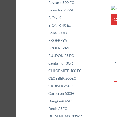
Baycarb 500 EC
Besvidor 25 WP
BIONIK
-1
BIONIK 40 Ec
Bona 500EC
BROFREYA
BROFREYA2
BULDOK 25 EC
I
d
Centa-Fur 3GR
CHLORMITE 400 EC
CLOBBER 200EC
CRUISER 350FS
Curacron 500EC
Dangke 40WP
Decis 25EC
DELSENE MX-80WP