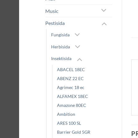
Music
Pestisida
Fungisida
Herbisida
Insektisida
ABACEL 18EC
ABENZ 22 EC
Agrimec 18 ec
ALFAMEX 18EC
Amazone 80EC
Ambition
ARES 100 SL
Barrier Gold 5GR
P