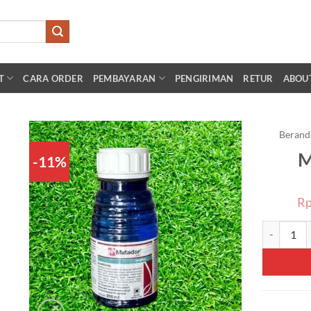
T
CARA ORDER
PEMBAYARAN
PENGIRIMAN
RETUR
ABOU
Berand
M
-11%
Add to
wishlist
R
Kuantitas 