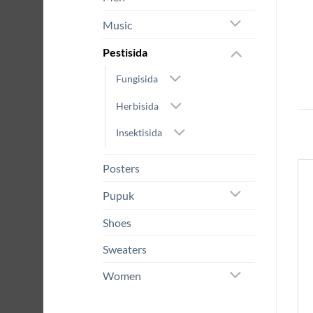
Music
Pestisida
Fungisida
Herbisida
Insektisida
Posters
Pupuk
Shoes
Sweaters
Women