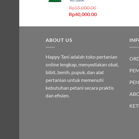
Rp500,000.00.
Rp
55,000.00
Harga
Harga
Rp
40,000.00
aslinya
saat
adalah:
ini
Rp55,000.00.
adalah:
ABOUT US
Rp40,000.00.
IN
Happy Tani adalah toko pertanian
OR
online lengkap, menyediakan obat,
PE
bibit, benih, pupuk, dan alat
pertanian untuk memenuhi
PEN
kebutuhan petani secara praktis
ABO
dan efisien.
KE