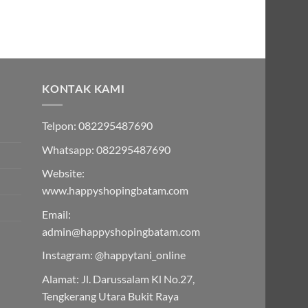
:
000.00.
KONTAK KAMI
Telpon: 082295487690
Whatsapp: 082295487690
Website:
www.happyshopingbatam.com
Email:
admin@happyshopingbatam.com
Instagram: @happytani_online
Alamat: Jl. Darussalam Kl No.27,
Tengkerang Utara Bukit Raya