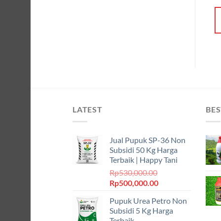
Rp70,000.00.
adalah:
adalah:
ini
TAMBAH KE
Rp62,000.00.
:
Rp53,000.00.
adalah:
KERANJANG
000.00.
Rp45,000.00.
KERANJANG
LATEST
BES
Jual Pupuk SP-36 Non
Subsidi 50 Kg Harga
Terbaik | Happy Tani
Rp
530,000.00
Harga
Harga
Rp
500,000.00
aslinya
saat
Pupuk Urea Petro Non
adalah:
ini
Subsidi 5 Kg Harga
Rp530,000.00.
adalah:
Terbaik