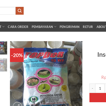
T
CARA ORDER
PEMBAYARAN
PENGIRIMAN
RETUR
ABOU
In
-20%
Add to
wishlist
R
Kuantitas 