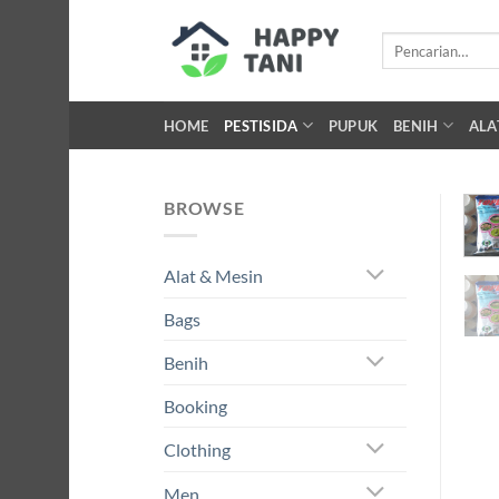
Skip
to
Pencarian
untuk:
content
HOME
PESTISIDA
PUPUK
BENIH
ALA
BROWSE
Alat & Mesin
Bags
Benih
Booking
Clothing
Men