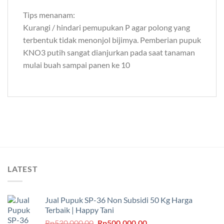
Tips menanam:
Kurangi / hindari pemupukan P agar polong yang
terbentuk tidak menonjol bijimya. Pemberian pupuk
KNO3 putih sangat dianjurkan pada saat tanaman
mulai buah sampai panen ke 10
LATEST
Jual Pupuk SP-36 Non Subsidi 50 Kg Harga
Terbaik | Happy Tani
Harga
Harga
Rp
530,000.00
Rp
500,000.00