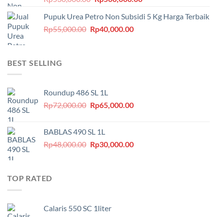
aslinya
saat
Pupuk Urea Petro Non Subsidi 5 Kg Harga Terbaik
adalah:
ini
Harga
Harga
Rp
55,000.00
Rp
Rp530,000.00.
40,000.00
adalah:
aslinya
saat
Rp500,000.00.
adalah:
ini
Rp55,000.00.
adalah:
BEST SELLING
Rp40,000.00.
Roundup 486 SL 1L
Harga
Harga
Rp
72,000.00
Rp
65,000.00
aslinya
saat
adalah:
ini
BABLAS 490 SL 1L
Rp72,000.00.
adalah:
Harga
Harga
Rp
48,000.00
Rp
30,000.00
Rp65,000.00.
aslinya
saat
adalah:
ini
Rp48,000.00.
adalah:
TOP RATED
Rp30,000.00.
Calaris 550 SC 1liter