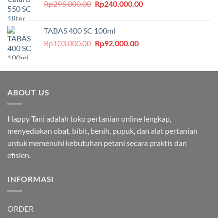
Harga
Harga
Rp
295,000.00
Rp
240,000.00
aslinya
saat
adalah:
ini
TABAS 400 SC 100ml
Rp295,000.00.
adalah:
Harga
Harga
Rp
103,000.00
Rp
92,000.00
Rp240,000.00.
aslinya
saat
adalah:
ini
Rp103,000.00.
adalah:
Rp92,000.00.
ABOUT US
Happy Tani adalah toko pertanian online lengkap,
menyediakan obat, bibit, benih, pupuk, dan alat pertanian
untuk memenuhi kebutuhan petani secara praktis dan
efisien.
INFORMASI
ORDER