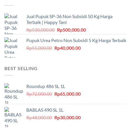
Jual Pupuk SP-36 Non Subsidi 50 Kg Harga
Terbaik | Happy Tani
Harga
Harga
Rp
530,000.00
Rp
500,000.00
aslinya
saat
Pupuk Urea Petro Non Subsidi 5 Kg Harga Terbaik
adalah:
ini
Harga
Harga
Rp
55,000.00
Rp
Rp530,000.00.
40,000.00
adalah:
aslinya
saat
Rp500,000.00.
adalah:
ini
Rp55,000.00.
adalah:
BEST SELLING
Rp40,000.00.
Roundup 486 SL 1L
Harga
Harga
Rp
72,000.00
Rp
65,000.00
aslinya
saat
adalah:
ini
BABLAS 490 SL 1L
Rp72,000.00.
adalah:
Harga
Harga
Rp
48,000.00
Rp
30,000.00
Rp65,000.00.
aslinya
saat
adalah:
ini