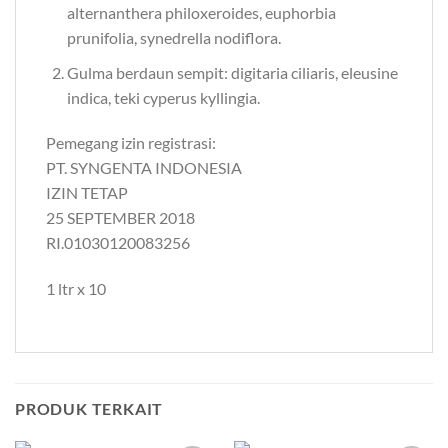
alternanthera philoxeroides, euphorbia
prunifolia, synedrella nodiflora.
Gulma berdaun sempit: digitaria ciliaris, eleusine
indica, teki cyperus kyllingia.
Pemegang izin registrasi:
PT. SYNGENTA INDONESIA
IZIN TETAP
25 SEPTEMBER 2018
RI.01030120083256
1 ltr x 10
PRODUK TERKAIT