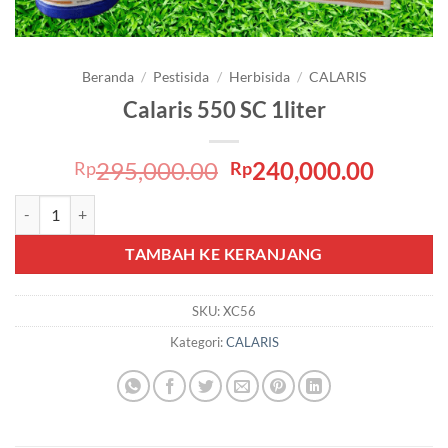
Beranda
/
Pestisida
/
Herbisida
/
CALARIS
Calaris 550 SC 1liter
Harga
Harga
295,000.00
240,000.00
Rp
Rp
aslinya
saat
Kuantitas Calaris 550 SC 1liter
adalah:
ini
Rp295,000.00.
adalah
TAMBAH KE KERANJANG
Rp240,
SKU:
XC56
Kategori:
CALARIS