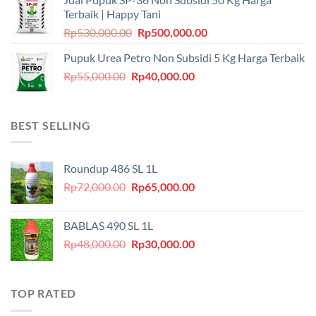
Terbaik | Happy Tani
Harga
Harga
Rp
530,000.00
Rp
500,000.00
aslinya
saat
Pupuk Urea Petro Non Subsidi 5 Kg Harga Terbaik
adalah:
ini
Harga
Harga
Rp
55,000.00
Rp
Rp530,000.00.
40,000.00
adalah:
aslinya
saat
Rp500,000.00.
adalah:
ini
Rp55,000.00.
adalah:
BEST SELLING
Rp40,000.00.
Roundup 486 SL 1L
Harga
Harga
Rp
72,000.00
Rp
65,000.00
aslinya
saat
adalah:
ini
BABLAS 490 SL 1L
Rp72,000.00.
adalah:
Harga
Harga
Rp
48,000.00
Rp
30,000.00
Rp65,000.00.
aslinya
saat
adalah:
ini
Rp48,000.00.
adalah:
TOP RATED
Rp30,000.00.