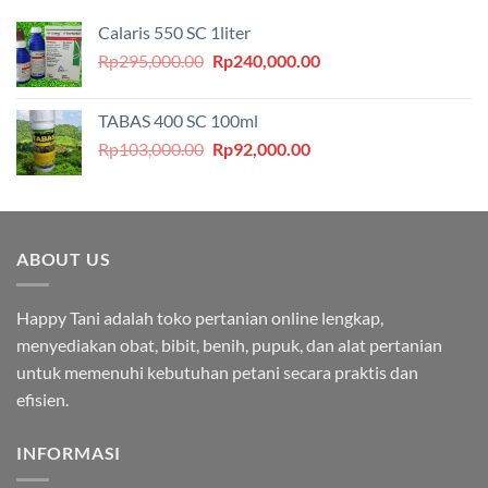
Calaris 550 SC 1liter
Harga
Harga
Rp
295,000.00
Rp
240,000.00
aslinya
saat
adalah:
ini
TABAS 400 SC 100ml
Rp295,000.00.
adalah:
Harga
Harga
Rp
103,000.00
Rp
92,000.00
Rp240,000.00.
aslinya
saat
adalah:
ini
Rp103,000.00.
adalah:
Rp92,000.00.
ABOUT US
Happy Tani adalah toko pertanian online lengkap,
menyediakan obat, bibit, benih, pupuk, dan alat pertanian
untuk memenuhi kebutuhan petani secara praktis dan
efisien.
INFORMASI