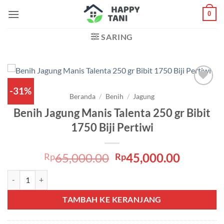
Skip
0
to
content
SARING
-31%
Add to
Beranda
/
Benih
/
Jagung
wishlist
Benih Jagung Manis Talenta 250 gr Bibit
1750 Biji Pertiwi
Harga
Harga
65,000.00
45,000.00
Rp
Rp
aslinya
saat
Kuantitas Benih Jagung Manis Talenta 250 gr Bibit 1750 Biji Pertiwi
adalah:
ini
Rp65,000.00.
adalah:
TAMBAH KE KERANJANG
Rp45,00