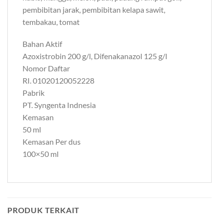
pembibitan jarak, pembibitan kelapa sawit,
tembakau, tomat
Bahan Aktif
Azoxistrobin 200 g/l, Difenakanazol 125 g/l
Nomor Daftar
RI. 01020120052228
Pabrik
PT. Syngenta Indnesia
Kemasan
50 ml
Kemasan Per dus
100×50 ml
PRODUK TERKAIT