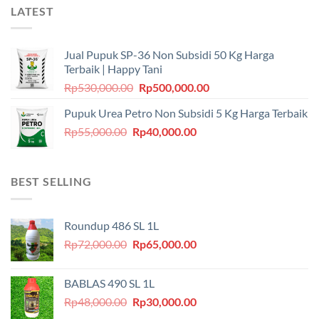
LATEST
Jual Pupuk SP-36 Non Subsidi 50 Kg Harga
Terbaik | Happy Tani
Harga
Harga
Rp
530,000.00
Rp
500,000.00
aslinya
saat
Pupuk Urea Petro Non Subsidi 5 Kg Harga Terbaik
adalah:
ini
Harga
Harga
Rp
55,000.00
Rp
Rp530,000.00.
40,000.00
adalah:
aslinya
saat
Rp500,000.00.
adalah:
ini
Rp55,000.00.
adalah:
BEST SELLING
Rp40,000.00.
Roundup 486 SL 1L
Harga
Harga
Rp
72,000.00
Rp
65,000.00
aslinya
saat
adalah:
ini
BABLAS 490 SL 1L
Rp72,000.00.
adalah:
Harga
Harga
Rp
48,000.00
Rp
30,000.00
Rp65,000.00.
aslinya
saat