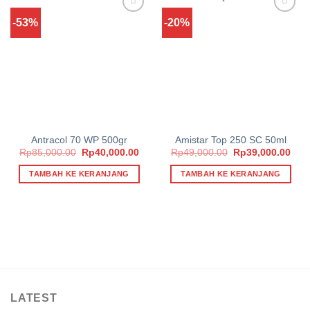
-53%
-20%
Add to
Add to
wishlist
wishlist
Antracol 70 WP 500gr
Amistar Top 250 SC 50ml
Harga
Harga
Harga
Har
Rp
85,000.00
Rp
40,000.00
Rp
49,000.00
Rp
39,000.00
aslinya
saat
aslinya
saat
adalah:
ini
adalah:
ini
TAMBAH KE KERANJANG
TAMBAH KE KERANJANG
Rp85,000.00.
adalah:
Rp49,000.00.
adal
Rp40,000.00.
Rp39
LATEST