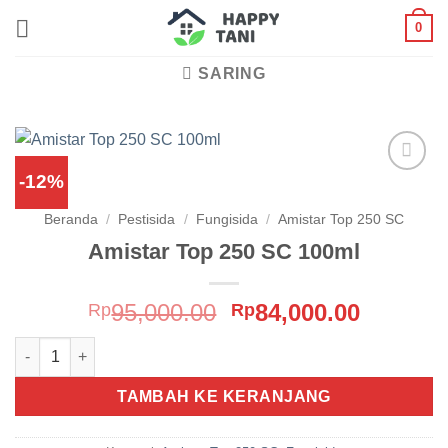
Skip
0
to
content
SARING
-12%
Add to
wishlist
Beranda
/
Pestisida
/
Fungisida
/
Amistar Top 250 SC
Amistar Top 250 SC 100ml
Harga
Harga
95,000.00
84,000.00
Rp
Rp
aslinya
saat
Kuantitas Amistar Top 250 SC 100ml
adalah:
ini
Rp95,000.00.
adalah:
TAMBAH KE KERANJANG
Rp84,00