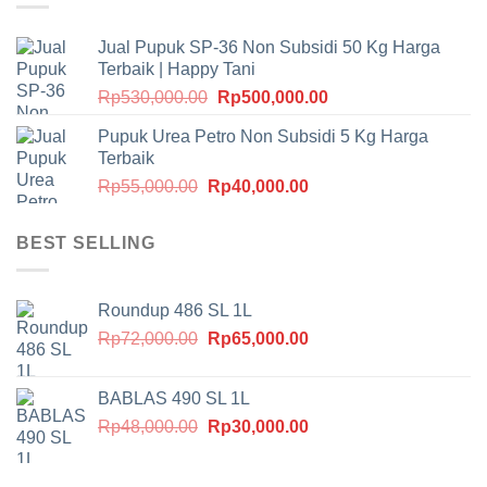
Jual Pupuk SP-36 Non Subsidi 50 Kg Harga
Terbaik | Happy Tani
Harga
Harga
Rp
530,000.00
Rp
500,000.00
aslinya
saat
Pupuk Urea Petro Non Subsidi 5 Kg Harga
adalah:
ini
Terbaik
Rp530,000.00.
adalah:
Harga
Harga
Rp
55,000.00
Rp
40,000.00
Rp500,000.00.
aslinya
saat
adalah:
ini
BEST SELLING
Rp55,000.00.
adalah:
Rp40,000.00.
Roundup 486 SL 1L
Harga
Harga
Rp
72,000.00
Rp
65,000.00
aslinya
saat
adalah:
ini
BABLAS 490 SL 1L
Rp72,000.00.
adalah:
Harga
Harga
Rp
48,000.00
Rp
30,000.00
Rp65,000.00.
aslinya
saat
adalah:
ini