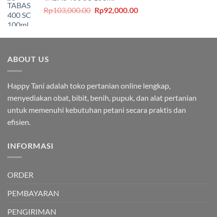
Rp295,000.00.
adalah:
Harga
Harga
Rp
103,000.00
Rp
92,000.00
Rp240,000.00.
aslinya
saat
adalah:
ini
Rp103,000.00.
adalah:
Rp92,000.00.
ABOUT US
Happy Tani adalah toko pertanian online lengkap,
menyediakan obat, bibit, benih, pupuk, dan alat pertanian
untuk memenuhi kebutuhan petani secara praktis dan
efisien.
INFORMASI
ORDER
PEMBAYARAN
PENGIRIMAN