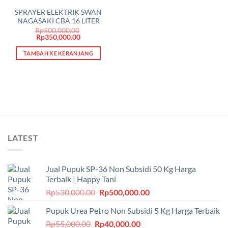
SPRAYER ELEKTRIK SWAN
NAGASAKI CBA 16 LITER
Rp
500,000.00
Harga
Harga
Rp
350,000.00
aslinya
saat
adalah:
ini
TAMBAH KE KERANJANG
Rp500,000.00.
adalah:
Rp350,000.00.
LATEST
Jual Pupuk SP-36 Non Subsidi 50 Kg Harga
Terbaik | Happy Tani
Harga
Harga
Rp
530,000.00
Rp
500,000.00
aslinya
saat
Pupuk Urea Petro Non Subsidi 5 Kg Harga Terbaik
adalah:
ini
Harga
Harga
Rp
55,000.00
Rp
Rp530,000.00.
40,000.00
adalah: