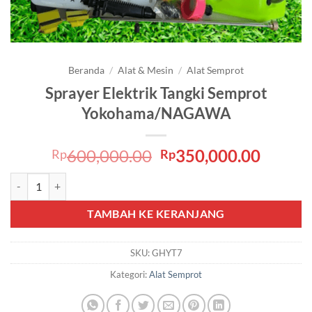
Beranda
/
Alat & Mesin
/
Alat Semprot
Sprayer Elektrik Tangki Semprot
Yokohama/NAGAWA
Harga
Harga
600,000.00
350,000.00
Rp
Rp
aslinya
saat
Kuantitas Sprayer Elektrik Tangki Semprot Yokohama/NAGAWA
adalah:
ini
Rp600,000.00.
adalah
TAMBAH KE KERANJANG
Rp350,
SKU:
GHYT7
Kategori:
Alat Semprot