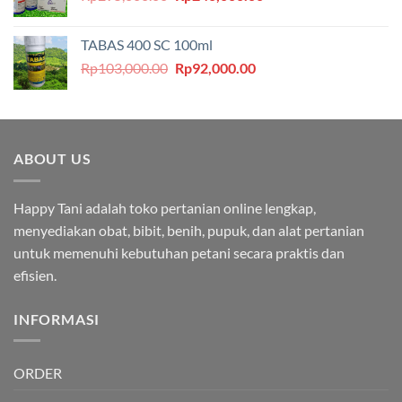
aslinya
saat
adalah:
ini
TABAS 400 SC 100ml
Rp295,000.00.
adalah:
Harga
Harga
Rp
103,000.00
Rp
92,000.00
Rp240,000.00.
aslinya
saat
adalah:
ini
Rp103,000.00.
adalah:
Rp92,000.00.
ABOUT US
Happy Tani adalah toko pertanian online lengkap,
menyediakan obat, bibit, benih, pupuk, dan alat pertanian
untuk memenuhi kebutuhan petani secara praktis dan
efisien.
INFORMASI
ORDER