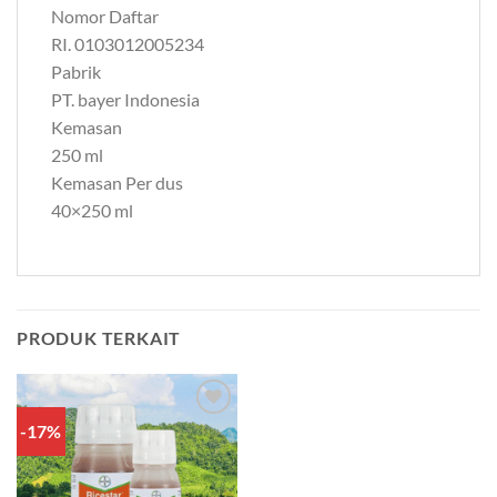
Nomor Daftar
RI. 0103012005234
Pabrik
PT. bayer Indonesia
Kemasan
250 ml
Kemasan Per dus
40×250 ml
PRODUK TERKAIT
-17%
Add to
wishlist