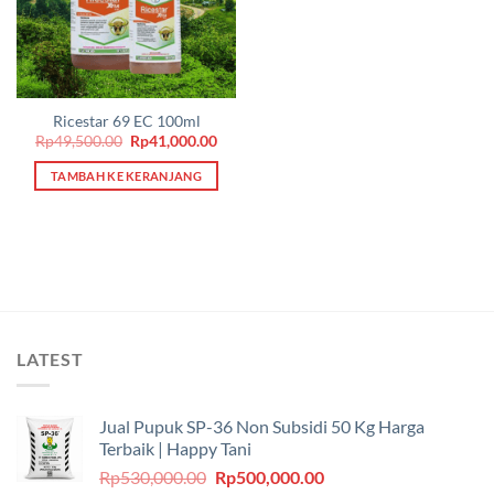
Ricestar 69 EC 100ml
Harga
Harga
Rp
49,500.00
Rp
41,000.00
aslinya
saat
adalah:
ini
TAMBAH KE KERANJANG
Rp49,500.00.
adalah:
Rp41,000.00.
LATEST
Jual Pupuk SP-36 Non Subsidi 50 Kg Harga
Terbaik | Happy Tani
Harga
Harga
Rp
530,000.00
Rp
500,000.00