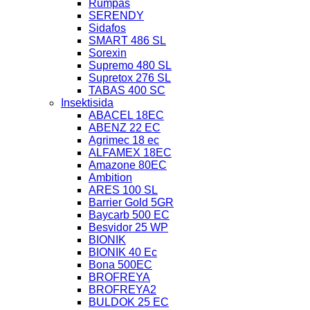
Rumpas
SERENDY
Sidafos
SMART 486 SL
Sorexin
Supremo 480 SL
Supretox 276 SL
TABAS 400 SC
Insektisida
ABACEL 18EC
ABENZ 22 EC
Agrimec 18 ec
ALFAMEX 18EC
Amazone 80EC
Ambition
ARES 100 SL
Barrier Gold 5GR
Baycarb 500 EC
Besvidor 25 WP
BIONIK
BIONIK 40 Ec
Bona 500EC
BROFREYA
BROFREYA2
BULDOK 25 EC