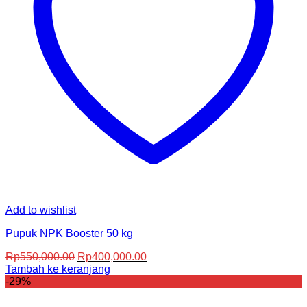
Add to wishlist
Pupuk NPK Booster 50 kg
Harga
Harga
Rp
550,000.00
Rp
400,000.00
aslinya
saat
Tambah ke keranjang
adalah:
ini
-29%
Rp550,000.00.
adalah:
Rp400,000.00.