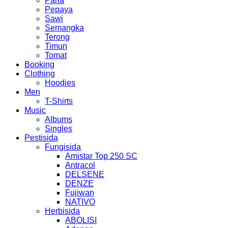
Paria
Pepaya
Sawi
Semangka
Terong
Timun
Tomat
Booking
Clothing
Hoodies
Men
T-Shirts
Music
Albums
Singles
Pestisida
Fungisida
Amistar Top 250 SC
Antracol
DELSENE
DENZE
Fujiwan
NATIVO
Herbisida
ABOLISI