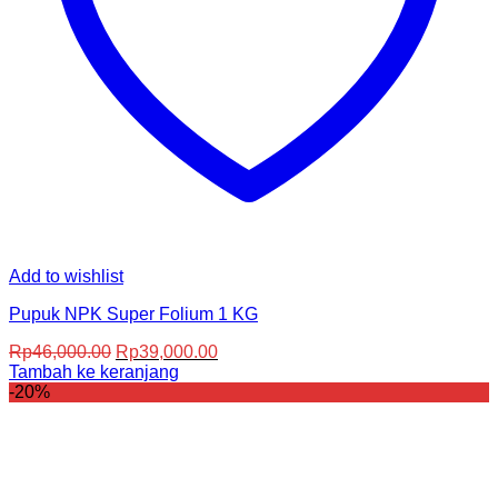
Add to wishlist
Pupuk NPK Super Folium 1 KG
Harga
Harga
Rp
46,000.00
Rp
39,000.00
aslinya
saat
Tambah ke keranjang
adalah:
ini
-20%
Rp46,000.00.
adalah:
Rp39,000.00.