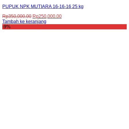
PUPUK NPK MUTIARA 16-16-16 25 kg
Harga
Harga
Rp
350,000.00
Rp
250,000.00
aslinya
saat
Tambah ke keranjang
adalah:
ini
-9%
Rp350,000.00.
adalah:
Rp250,000.00.