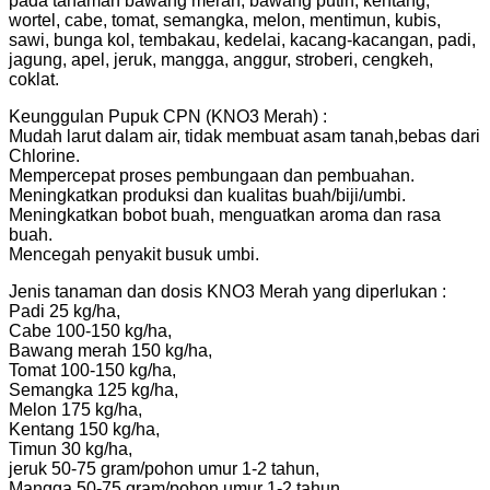
pada tanaman bawang merah, bawang putih, kentang,
wortel, cabe, tomat, semangka, melon, mentimun, kubis,
sawi, bunga kol, tembakau, kedelai, kacang-kacangan, padi,
jagung, apel, jeruk, mangga, anggur, stroberi, cengkeh,
coklat.
Keunggulan Pupuk CPN (KNO3 Merah) :
Mudah larut dalam air, tidak membuat asam tanah,bebas dari
Chlorine.
Mempercepat proses pembungaan dan pembuahan.
Meningkatkan produksi dan kualitas buah/biji/umbi.
Meningkatkan bobot buah, menguatkan aroma dan rasa
buah.
Mencegah penyakit busuk umbi.
Jenis tanaman dan dosis KNO3 Merah yang diperlukan :
Padi 25 kg/ha,
Cabe 100-150 kg/ha,
Bawang merah 150 kg/ha,
Tomat 100-150 kg/ha,
Semangka 125 kg/ha,
Melon 175 kg/ha,
Kentang 150 kg/ha,
Timun 30 kg/ha,
jeruk 50-75 gram/pohon umur 1-2 tahun,
Mangga 50-75 gram/pohon umur 1-2 tahun,