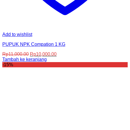
Add to wishlist
PUPUK NPK Compation 1 KG
Harga
Harga
Rp
11,000.00
Rp
10,000.00
aslinya
saat
Tambah ke keranjang
adalah:
ini
-15%
Rp11,000.00.
adalah:
Rp10,000.00.