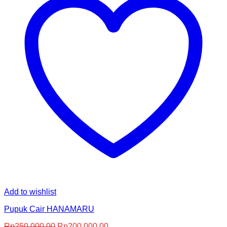
Add to wishlist
Pupuk Cair HANAMARU
Harga
Harga
Rp
250,000.00
Rp
200,000.00