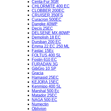
Centa-Fur 3GR
CHLORMITE 400 EC
CLOBBER 200EC
CRUISER 350FS
Curacron 500EC
Dangke 40WP
Decis 25EC
DELSENE MX-80WP
Demolish 18 EC
Dursban 200 EC
Emma 22 EC 250 ML
Fastac 15Ec
FOLTUS 400 SL
Fostin 610 EC
FURADAN 3G
GibGro 10 SP
Gracia
Hamasid 25EC
KEJORA 15EC
Kenmipo 400 SL
Marshal 500 Ec
Matador 25EC
NAGA 500 EC
Numectin
Oblivion