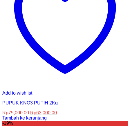
Add to wishlist
PUPUK KNO3 PUTIH 2Kg
Harga
Harga
Rp
75,000.00
Rp
63,000.00
aslinya
saat
Tambah ke keranjang
adalah:
ini
-19%
Rp75,000.00.
adalah: