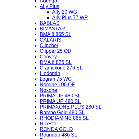
Adengo
Ally Plus
Ally 20 WG
Ally Plus 77 WP
BABLAS
BIMASTAR
BMA 8 865 SL
CALARIS
Clincher
Clipper 25 OD
Convey
DMA 6 825 SL
Gramoxone 276 SL
Lindomin
Logran 75 WG
Nomine 100 OF
Noxone
PRIMA UP 480 SL
PRIMA UP 480 SL
PRIMAXONE PLUS 280 SL
Rambo Gold 480 SL
RHODIAMINE 865 SL
Ricestar
RONDA GOLD
Roundup 486 SL