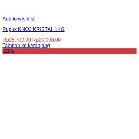
Add to wishlist
Pupuk KNO3 KRISTAL 1KG
Harga
Harga
Rp
25,700.00
Rp
20,000.00
aslinya
saat
Tambah ke keranjang
adalah:
ini
-21%
Rp25,700.00.
adalah:
Rp20,000.00.