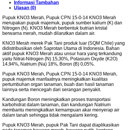
kg
Informasi Tambahan
Ulasan (0)
Pupuk KNO3 Merah, Pupuk CPN 15-0-14 KNO3 Merah
merupakan pupuk majemuk, pupuk sumber kalium (K) dan
Nitrogen (N). KNO3 Merah berbentuk butrian kristal
berwarna merah, mudah dilarutkan dalam air.
KNO3 Merah merek Pak Tani produk luar (SQM Chile) yang
didistribusikan oleh Saprotan Utama di Indonesia. Bahan
aktif pupuk KNO3 Merah atau unsur hara yang terkandung
yaitu Nitrat-Nitrogen (N) 15,30%, Potasium Oxyde (K2O)
14,94%, Natrium (Na) 18%, Boron (B) 0,05%.
Pupuk KNO3 Merah, Pupuk CPN 15-0-14 KNO3 Merah,
pupuk majemuk manfaatnya meningkatkan kualitas
pertumbuhan organ tanaman, buah dan hasil tanaman
lainnya serta mencegah dari serangan penyakit.
Kandungan Boron meningkatkan proses transportasi
karbohidrat dalam tanaman, dan kandungan Natrium
membantu meningkatkan kemampuan akar menyerap air
dalam tanah sehingga tidak mengalami kering.
Pupuk KNO3 Merah, pupuk Pak Tani dapat diaplikasikan