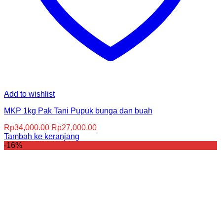
Add to wishlist
MKP 1kg Pak Tani Pupuk bunga dan buah
Harga
Harga
Rp
34,000.00
Rp
27,000.00
aslinya
saat
Tambah ke keranjang
adalah:
ini
-16%
Rp34,000.00.
adalah:
Rp27,000.00.