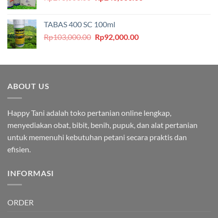
aslinya
saat
adalah:
ini
TABAS 400 SC 100ml
Rp295,000.00.
adalah:
Harga
Harga
Rp
103,000.00
Rp
92,000.00
Rp240,000.00.
aslinya
saat
adalah:
ini
Rp103,000.00.
adalah:
Rp92,000.00.
ABOUT US
Happy Tani adalah toko pertanian online lengkap,
menyediakan obat, bibit, benih, pupuk, dan alat pertanian
untuk memenuhi kebutuhan petani secara praktis dan
efisien.
INFORMASI
ORDER