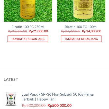
Rizotin 100 EC 250ml
Rizotin 100 EC 100ml
Harga
Harga
Harga
Harg
Rp
26,000.00
Rp
21,000.00
Rp
17,000.00
Rp
14,000.00
aslinya
saat
aslinya
saat
adalah:
ini
adalah:
ini
TAMBAH KE KERANJANG
TAMBAH KE KERANJANG
Rp26,000.00.
adalah:
Rp17,000.00.
adala
Rp21,000.00.
Rp14
LATEST
Jual Pupuk SP-36 Non Subsidi 50 Kg Harga
Terbaik | Happy Tani
Harga
Harga
Rp
530,000.00
Rp
500,000.00