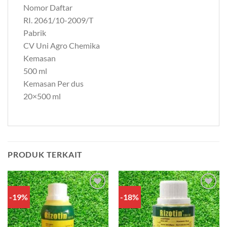
Nomor Daftar
RI. 2061/10-2009/T
Pabrik
CV Uni Agro Chemika
Kemasan
500 ml
Kemasan Per dus
20×500 ml
PRODUK TERKAIT
-19%
-18%
Add to
Add to
wishlist
wishlist