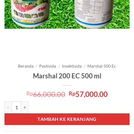
Beranda
/
Pestisida
/
Insektisida
/
Marshal 500 Ec
Marshal 200 EC 500 ml
Harga
Harga
66,000.00
57,000.00
Rp
Rp
aslinya
saat
Kuantitas Marshal 200 EC 500 ml
adalah:
ini
Rp66,000.00.
adalah:
TAMBAH KE KERANJANG
Rp57,00