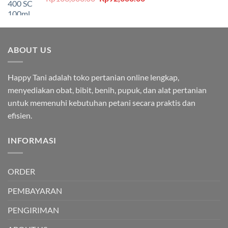
aslinya
saat
adalah:
ini
Rp103,000.00.
adalah:
Rp92,000.00.
ABOUT US
Happy Tani adalah toko pertanian online lengkap,
menyediakan obat, bibit, benih, pupuk, dan alat pertanian
untuk memenuhi kebutuhan petani secara praktis dan
efisien.
INFORMASI
ORDER
PEMBAYARAN
PENGIRIMAN