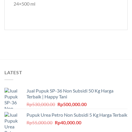
24×500 ml
LATEST
Jual Pupuk SP-36 Non Subsidi 50 Kg Harga
Terbaik | Happy Tani
Harga
Harga
Rp
530,000.00
Rp
500,000.00
aslinya
saat
Pupuk Urea Petro Non Subsidi 5 Kg Harga Terbaik
adalah:
ini
Harga
Harga
Rp
55,000.00
Rp
Rp530,000.00.
40,000.00
adalah:
aslinya
saat
Rp500,000.00.