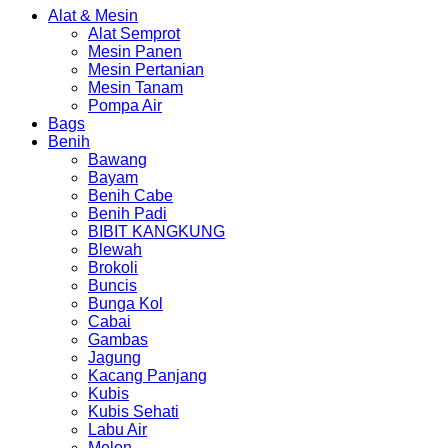
Alat & Mesin
Alat Semprot
Mesin Panen
Mesin Pertanian
Mesin Tanam
Pompa Air
Bags
Benih
Bawang
Bayam
Benih Cabe
Benih Padi
BIBIT KANGKUNG
Blewah
Brokoli
Buncis
Bunga Kol
Cabai
Gambas
Jagung
Kacang Panjang
Kubis
Kubis Sehati
Labu Air
Melon