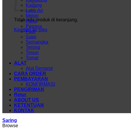
Kacang
Labu Air
Melon
Tidak ada produk di keranjang.
Paria
Pepaya
Kembali ke toko
Padi
Sawi
Semangka
Terong
Timun
Tomat
ALAT
Alat Semprot
CARA ORDER
PEMBAYARAN
KONFIRMASI
PENGIRIMAN
Retur
ABOUT US
KETENTUAN
KONTAK
Saring
Browse