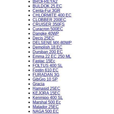
BROFREYA2
BULDOK 25 EC
Centa-Fur 3GR
CHLORMITE 400 EC
CLOBBER 200EC
CRUISER 350FS
Curacron 500EC
Dangke 40WP
Decis 25EC
DELSENE MX-80WP
Demolish 18 EC
Dursban 200 EC
Emma 22 EC 250 ML
Fastac 15Ec
FOLTUS 400 SL
Fostin 610 EC
FURADAN 3G
GibGro 10 SP
Gracia
Hamasid 25EC
KEJORA 15EC
Kenmipo 400 SL
Marshal 500 Ec
Matador 25EC
NAGA 500 EC