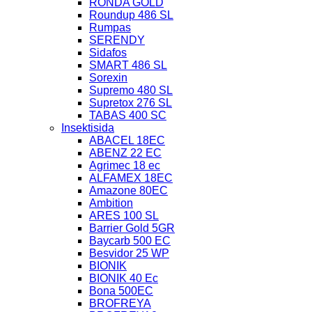
RONDA GOLD
Roundup 486 SL
Rumpas
SERENDY
Sidafos
SMART 486 SL
Sorexin
Supremo 480 SL
Supretox 276 SL
TABAS 400 SC
Insektisida
ABACEL 18EC
ABENZ 22 EC
Agrimec 18 ec
ALFAMEX 18EC
Amazone 80EC
Ambition
ARES 100 SL
Barrier Gold 5GR
Baycarb 500 EC
Besvidor 25 WP
BIONIK
BIONIK 40 Ec
Bona 500EC
BROFREYA