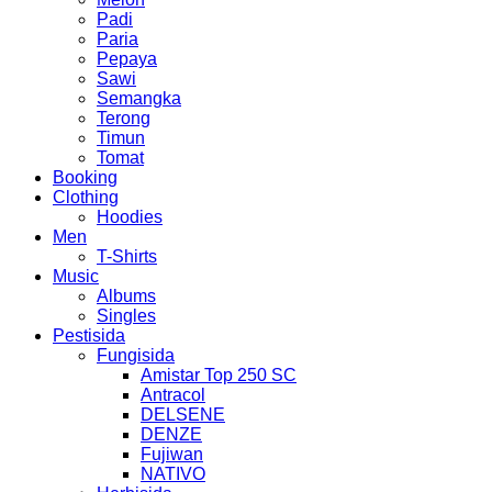
Padi
Paria
Pepaya
Sawi
Semangka
Terong
Timun
Tomat
Booking
Clothing
Hoodies
Men
T-Shirts
Music
Albums
Singles
Pestisida
Fungisida
Amistar Top 250 SC
Antracol
DELSENE
DENZE
Fujiwan
NATIVO