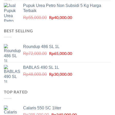
aslinya
saat
Pupuk Urea Petro Non Subsidi 5 Kg Harga
adalah:
ini
Terbaik
Rp530,000.00.
adalah:
Harga
Rp
40,000.00
Harga
Rp500,000.00.
Rp
55,000.00
aslinya
saat
adalah:
ini
BEST SELLING
Rp55,000.00.
adalah:
Rp40,000.00.
Roundup 486 SL 1L
Harga
Rp
65,000.00
Harga
Rp
72,000.00
aslinya
saat
adalah:
ini
BABLAS 490 SL 1L
Rp72,000.00.
adalah:
Harga
Rp
30,000.00
Harga
Rp
48,000.00
Rp65,000.00.
aslinya
saat
adalah:
ini
Rp48,000.00.
adalah:
TOP RATED
Rp30,000.00.
Calaris 550 SC 1liter
Harga
Rp
240,000.00
Harga
Rp
295,000.00