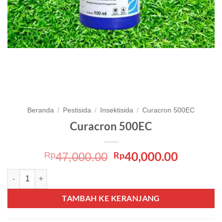
Beranda
/
Pestisida
/
Insektisida
/
Curacron 500EC
Curacron 500EC
Harga
Harga
40,000.00
Rp
Rp
47,000.00
aslinya
saat
Kuantitas Curacron 500EC
adalah:
ini
Rp47,000.00.
adalah:
TAMBAH KE KERANJANG
Rp40,00