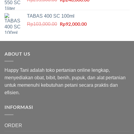
aslinya
saat
adalah:
ini
TABAS 400 SC 100ml
Rp295,000.00.
adalah:
Harga
Rp
92,000.00
Harga
Rp
103,000.00
Rp240,000.00.
aslinya
saat
adalah:
ini
Rp103,000.00.
adalah:
Rp92,000.00.
ABOUT US
Happy Tani adalah toko pertanian online lengkap,
menyediakan obat, bibit, benih, pupuk, dan alat pertanian
untuk memenuhi kebutuhan petani secara praktis dan
efisien.
INFORMASI
ORDER