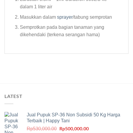
dalam 1 liter air
Masukkan dalam
sprayer
/tabung semprotan
Semprotkan pada bagian tanaman yang
dikehendaki (terkena serangan hama)
LATEST
Jual Pupuk SP-36 Non Subsidi 50 Kg Harga
Terbaik | Happy Tani
Harga
Rp
500,000.00
Harga
Rp
530,000.00